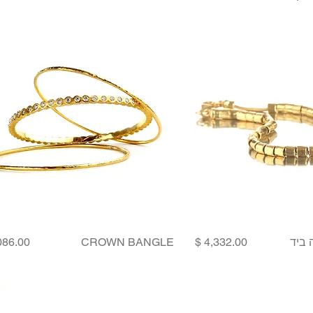
Price
Price
 ביד
CROWN BANGLE